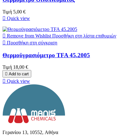
Τιμή
5,00 €

Quick view

Remove from Wishlist
Προσθήκη στη λίστα επιθυμιών

Προσθήκη στη σύγκριση
Θερμοϋγρασιόμετρο TFA 45.2005
Τιμή
18,00 €

Add to cart

Quick view
Γερανίου 13, 10552, Aθήνα