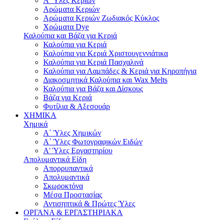
Α' Ύλες Κεριών
Αρώματα Κεριών
Αρώματα Κεριών Ζωδιακός Κύκλος
Χρώματα Dye
Καλούπια και Βάζα για Κεριά
Καλούπια για Κεριά
Καλούπια για Κεριά Χριστουγεννιάτικα
Καλούπια για Κεριά Πασχαλινά
Καλούπια για Λαμπάδες & Κεριά για Κηροπήγια
Διακοσμητικά Καλούπια και Wax Melts
Καλούπια για Βάζα και Δίσκους
Βάζα για Κεριά
Φυτίλια & Αξεσουάρ
ΧΗΜΙΚΑ
Χημικά
Α΄ Ύλες Χημικών
Α΄ Ύλες Φωτογραφικών Ειδών
Α' Ύλες Εργαστηρίου
Απολυμαντικά Είδη
Απορρυπαντικά
Απολυμαντικά
Σκωροκτόνα
Μέσα Προστασίας
Αντισηπτικά & Πρώτες Ύλες
ΟΡΓΑΝΑ & ΕΡΓΑΣΤΗΡΙΑΚΑ