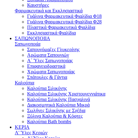
Καυστήρες
Φαρμακευτικά και Εκκλησιαστικά
Γυάλινα Φαρμακευτικά Φιαλίδια Φ18
Γυάλινα Φαρμακευτικά Φιαλίδια Φ28
Πλαστικά Φαρμακευτικά Φιαλίδια
Εκκλησιαστικά Φιαλίδια
ΣΑΠΩΝΟΠΟΙΙΑ
Σαπωνοποιία
Σαπουνόμαζες Γλυκερίνης
Αρώματα Σαπουνιών
Α΄ Ύλες Σαπωνοποιίας
Επιφανειοδραστικά
Χρώματα Σαπωνοποιίας
Σπάτουλες & Γάντια
Καλούπια
Καλούπια Σιλικόνης
Καλούπια Σιλικόνης Χριστουγεννιάτικα
Καλούπια Σιλικόνης Πασχαλινά
Διακοσμητικά Καλούπια Μικρά
Σωλήνες Σιλικόνης με Σχέδια
Ξύλινα Καλούπια & Κόφτες
Καλούπια Bath bombs
ΚΕΡΙΑ
Α' Ύλες Κεριών