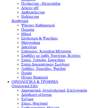
Πεχάμετρα - Ηλεκτρόδια
Δείκτες pH
Διαθλασίμετρα
Ιξοδόμετρα
Βοηθητικά
Ψήκτρες Καθαρισμού
Πώματα
Ηθμοί
Σύνδεσμοι & Ψυκτήρες
Μαγνητάκια
Δακτύλιοι
Σπάτουλες, Κουτάλια Μέτρησης
Σπαθίδες με λαβή, Νυστέρια, Βελόνες
Στατώ, Τρίποδα, Σφιγκτήρες
Στατώ Δοκιμαστικών Σωλήνων
Λαβίδες, Τσιμπίδες, Ψαλίδια
Πουάρ
Πέτρες Βρασμού
ΟΙΝΟΛΟΓΙΚΑ & ΤΡΟΦΙΜΑ
Οινολογικά Είδη
Διαυγαστικά, Αντοξειδωτικά, Επεξεργασία
Διόρθωση οξύτητας
Ένζυμα
Ζύμες, Θρεπτικά
Σταθεροποίηση, Θείωση