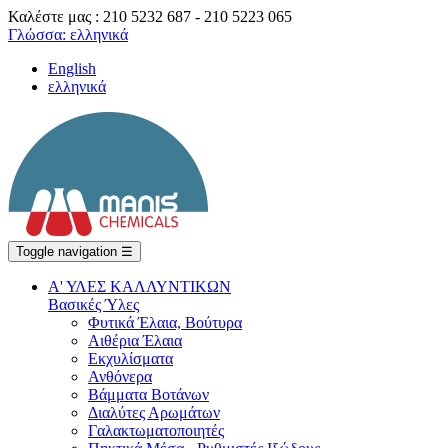
Καλέστε μας : 210 5232 687 - 210 5223 065
Γλώσσα:
ελληνικά
English
ελληνικά
Toggle navigation
☰
Α' ΥΛΕΣ ΚΑΛΛΥΝΤΙΚΩΝ
Βασικές Ύλες
Φυτικά Έλαια, Βούτυρα
Αιθέρια Έλαια
Εκχυλίσματα
Ανθόνερα
Βάμματα Βοτάνων
Διαλύτες Αρωμάτων
Γαλακτωματοποιητές