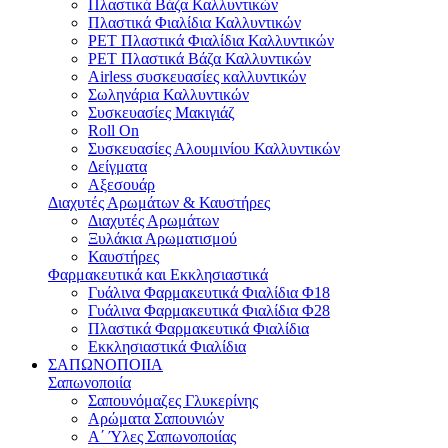
Πλαστικά Βάζα Καλλυντικών
Πλαστικά Φιαλίδια Καλλυντικών
PET Πλαστικά Φιαλίδια Καλλυντικών
PET Πλαστικά Βάζα Καλλυντικών
Airless συσκευασίες καλλυντικών
Σωληνάρια Καλλυντικών
Συσκευασίες Μακιγιάζ
Roll On
Συσκευασίες Αλουμινίου Καλλυντικών
Δείγματα
Αξεσουάρ
Διαχυτές Αρωμάτων & Καυστήρες
Διαχυτές Αρωμάτων
Ξυλάκια Αρωματισμού
Καυστήρες
Φαρμακευτικά και Εκκλησιαστικά
Γυάλινα Φαρμακευτικά Φιαλίδια Φ18
Γυάλινα Φαρμακευτικά Φιαλίδια Φ28
Πλαστικά Φαρμακευτικά Φιαλίδια
Εκκλησιαστικά Φιαλίδια
ΣΑΠΩΝΟΠΟΙΙΑ
Σαπωνοποιία
Σαπουνόμαζες Γλυκερίνης
Αρώματα Σαπουνιών
Α΄ Ύλες Σαπωνοποιίας