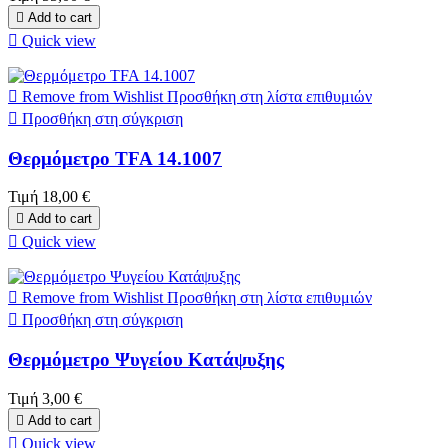

Add to cart

Quick view

Remove from Wishlist
Προσθήκη στη λίστα επιθυμιών

Προσθήκη στη σύγκριση
Θερμόμετρο TFA 14.1007
Τιμή
18,00 €

Add to cart

Quick view

Remove from Wishlist
Προσθήκη στη λίστα επιθυμιών

Προσθήκη στη σύγκριση
Θερμόμετρο Ψυγείου Κατάψυξης
Τιμή
3,00 €

Add to cart

Quick view