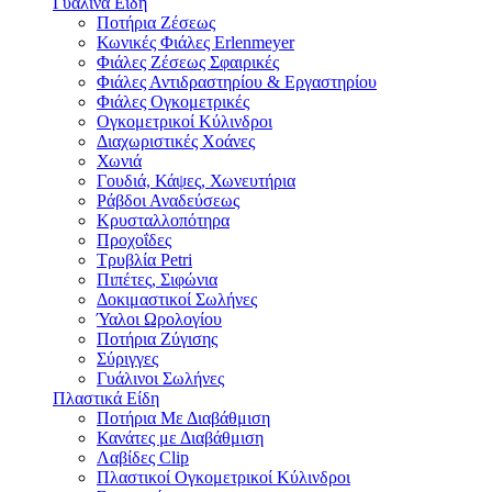
Γυάλινα Είδη
Ποτήρια Ζέσεως
Κωνικές Φιάλες Erlenmeyer
Φιάλες Ζέσεως Σφαιρικές
Φιάλες Αντιδραστηρίου & Εργαστηρίου
Φιάλες Ογκομετρικές
Ογκομετρικoί Κύλινδροι
Διαχωριστικές Χoάνες
Χωνιά
Γουδιά, Κάψες, Χωνευτήρια
Ράβδοι Αναδεύσεως
Κρυσταλλοπότηρα
Προχοΐδες
Τρυβλία Petri
Πιπέτες, Σιφώνια
Δοκιμαστικοί Σωλήνες
Ύαλοι Ωρολογίου
Ποτήρια Ζύγισης
Σύριγγες
Γυάλινοι Σωλήνες
Πλαστικά Είδη
Ποτήρια Με Διαβάθμιση
Κανάτες με Διαβάθμιση
Λαβίδες Clip
Πλαστικοί Ογκομετρικοί Κύλινδροι