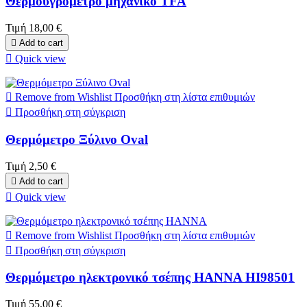
Θερμοϋγρόμετρο μηχανικό TFA
Τιμή
18,00 €

Add to cart

Quick view

Remove from Wishlist
Προσθήκη στη λίστα επιθυμιών

Προσθήκη στη σύγκριση
Θερμόμετρο Ξύλινο Oval
Τιμή
2,50 €

Add to cart

Quick view

Remove from Wishlist
Προσθήκη στη λίστα επιθυμιών

Προσθήκη στη σύγκριση
Θερμόμετρο ηλεκτρονικό τσέπης ΗΑΝΝΑ HI98501
Τιμή
55,00 €