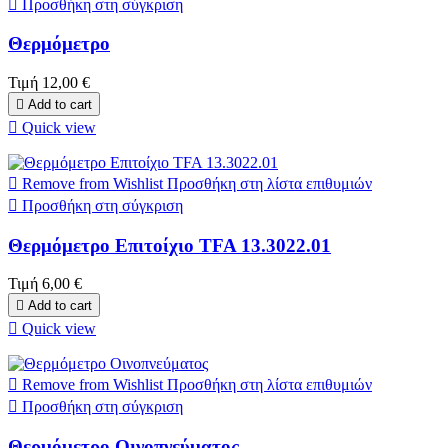

Προσθήκη στη σύγκριση
Θερμόμετρο
Τιμή
12,00 €

Add to cart

Quick view

Remove from Wishlist
Προσθήκη στη λίστα επιθυμιών

Προσθήκη στη σύγκριση
Θερμόμετρο Επιτοίχιο TFA 13.3022.01
Τιμή
6,00 €

Add to cart

Quick view

Remove from Wishlist
Προσθήκη στη λίστα επιθυμιών

Προσθήκη στη σύγκριση
Θερμόμετρο Οινοπνεύματος