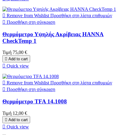

Remove from Wishlist
Προσθήκη στη λίστα επιθυμιών

Προσθήκη στη σύγκριση
Θερμόμετρο Υψηλής Ακρίβειας HANNA
CheckTemp 1
Τιμή
75,00 €

Add to cart

Quick view

Remove from Wishlist
Προσθήκη στη λίστα επιθυμιών

Προσθήκη στη σύγκριση
Θερμόμετρο TFA 14.1008
Τιμή
12,00 €

Add to cart

Quick view