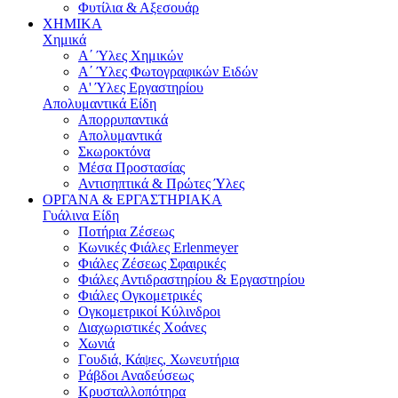
Φυτίλια & Αξεσουάρ
ΧΗΜΙΚΑ
Χημικά
Α΄ Ύλες Χημικών
Α΄ Ύλες Φωτογραφικών Ειδών
Α' Ύλες Εργαστηρίου
Απολυμαντικά Είδη
Απορρυπαντικά
Απολυμαντικά
Σκωροκτόνα
Μέσα Προστασίας
Αντισηπτικά & Πρώτες Ύλες
ΟΡΓΑΝΑ & ΕΡΓΑΣΤΗΡΙΑΚΑ
Γυάλινα Είδη
Ποτήρια Ζέσεως
Κωνικές Φιάλες Erlenmeyer
Φιάλες Ζέσεως Σφαιρικές
Φιάλες Αντιδραστηρίου & Εργαστηρίου
Φιάλες Ογκομετρικές
Ογκομετρικoί Κύλινδροι
Διαχωριστικές Χoάνες
Χωνιά
Γουδιά, Κάψες, Χωνευτήρια
Ράβδοι Αναδεύσεως
Κρυσταλλοπότηρα