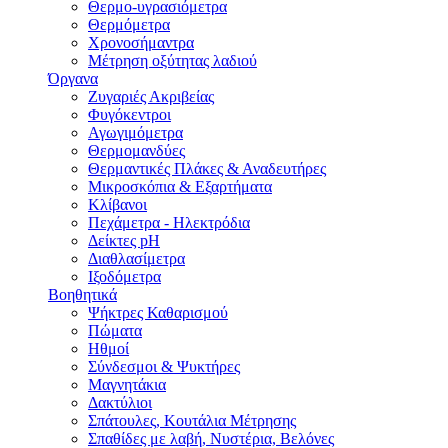
Θερμο-υγρασιόμετρα
Θερμόμετρα
Χρονοσήμαντρα
Μέτρηση οξύτητας λαδιού
Όργανα
Ζυγαριές Ακριβείας
Φυγόκεντροι
Αγωγιμόμετρα
Θερμομανδύες
Θερμαντικές Πλάκες & Αναδευτήρες
Μικροσκόπια & Εξαρτήματα
Κλίβανοι
Πεχάμετρα - Ηλεκτρόδια
Δείκτες pH
Διαθλασίμετρα
Ιξοδόμετρα
Βοηθητικά
Ψήκτρες Καθαρισμού
Πώματα
Ηθμοί
Σύνδεσμοι & Ψυκτήρες
Μαγνητάκια
Δακτύλιοι
Σπάτουλες, Κουτάλια Μέτρησης
Σπαθίδες με λαβή, Νυστέρια, Βελόνες