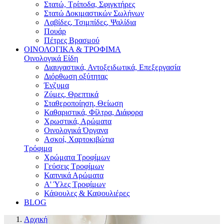
Στατώ, Τρίποδα, Σφιγκτήρες
Στατώ Δοκιμαστικών Σωλήνων
Λαβίδες, Τσιμπίδες, Ψαλίδια
Πουάρ
Πέτρες Βρασμού
ΟΙΝΟΛΟΓΙΚΑ & ΤΡΟΦΙΜΑ
Οινολογικά Είδη
Διαυγαστικά, Αντοξειδωτικά, Επεξεργασία
Διόρθωση οξύτητας
Ένζυμα
Ζύμες, Θρεπτικά
Σταθεροποίηση, Θείωση
Καθαριστικά, Φίλτρα, Διάφορα
Χρωστικά, Αρώματα
Οινολογικά Όργανα
Ασκοί, Χαρτοκιβώτια
Τρόφιμα
Χρώματα Τροφίμων
Γεύσεις Τροφίμων
Καπνικά Αρώματα
A' Ύλες Τροφίμων
Κάψουλες & Καψουλιέρες
BLOG
Αρχική