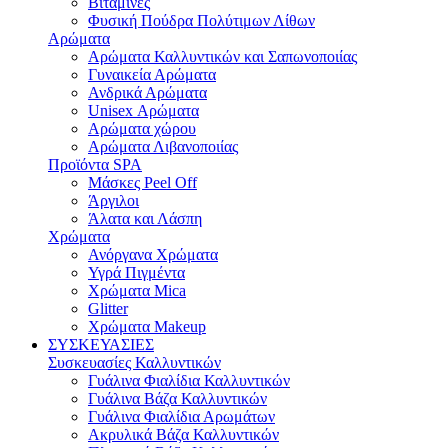
Bιταμίνες
Φυσική Πούδρα Πολύτιμων Λίθων
Αρώματα
Αρώματα Καλλυντικών και Σαπωνοποιίας
Γυναικεία Αρώματα
Ανδρικά Αρώματα
Unisex Αρώματα
Αρώματα χώρου
Αρώματα Λιβανοποιίας
Προϊόντα SPA
Μάσκες Peel Off
Άργιλοι
Άλατα και Λάσπη
Χρώματα
Ανόργανα Χρώματα
Υγρά Πιγμέντα
Χρώματα Mica
Glitter
Χρώματα Makeup
ΣΥΣΚΕΥΑΣΙΕΣ
Συσκευασίες Καλλυντικών
Γυάλινα Φιαλίδια Καλλυντικών
Γυάλινα Bάζα Καλλυντικών
Γυάλινα Φιαλίδια Αρωμάτων
Ακρυλικά Βάζα Καλλυντικών