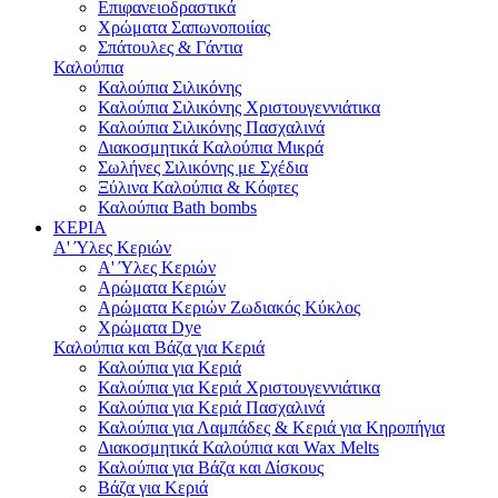
Επιφανειοδραστικά
Χρώματα Σαπωνοποιίας
Σπάτουλες & Γάντια
Καλούπια
Καλούπια Σιλικόνης
Καλούπια Σιλικόνης Χριστουγεννιάτικα
Καλούπια Σιλικόνης Πασχαλινά
Διακοσμητικά Καλούπια Μικρά
Σωλήνες Σιλικόνης με Σχέδια
Ξύλινα Καλούπια & Κόφτες
Καλούπια Bath bombs
ΚΕΡΙΑ
Α' Ύλες Κεριών
Α' Ύλες Κεριών
Αρώματα Κεριών
Αρώματα Κεριών Ζωδιακός Κύκλος
Χρώματα Dye
Καλούπια και Βάζα για Κεριά
Καλούπια για Κεριά
Καλούπια για Κεριά Χριστουγεννιάτικα
Καλούπια για Κεριά Πασχαλινά
Καλούπια για Λαμπάδες & Κεριά για Κηροπήγια
Διακοσμητικά Καλούπια και Wax Melts
Καλούπια για Βάζα και Δίσκους
Βάζα για Κεριά