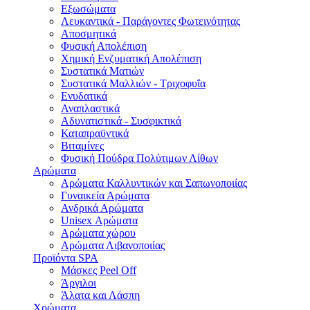
Εξωσώματα
Λευκαντικά - Παράγοντες Φωτεινότητας
Αποσμητικά
Φυσική Απολέπιση
Χημική Ενζυματική Απολέπιση
Συστατικά Ματιών
Συστατικά Μαλλιών - Τριχοφυΐα
Ενυδατικά
Αναπλαστικά
Αδυνατιστικά - Συσφικτικά
Καταπραϋντικά
Bιταμίνες
Φυσική Πούδρα Πολύτιμων Λίθων
Αρώματα
Αρώματα Καλλυντικών και Σαπωνοποιίας
Γυναικεία Αρώματα
Ανδρικά Αρώματα
Unisex Αρώματα
Αρώματα χώρου
Αρώματα Λιβανοποιίας
Προϊόντα SPA
Μάσκες Peel Off
Άργιλοι
Άλατα και Λάσπη
Χρώματα