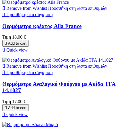

Remove from Wishlist
Προσθήκη στη λίστα επιθυμιών

Προσθήκη στη σύγκριση
Θερμόμετρο κρέατος Alla France
Τιμή
18,00 €

Add to cart

Quick view

Remove from Wishlist
Προσθήκη στη λίστα επιθυμιών

Προσθήκη στη σύγκριση
Θερμόμετρο Αναλογικό Φούρνου με Ακίδα TFA
14.1027
Τιμή
17,00 €

Add to cart

Quick view