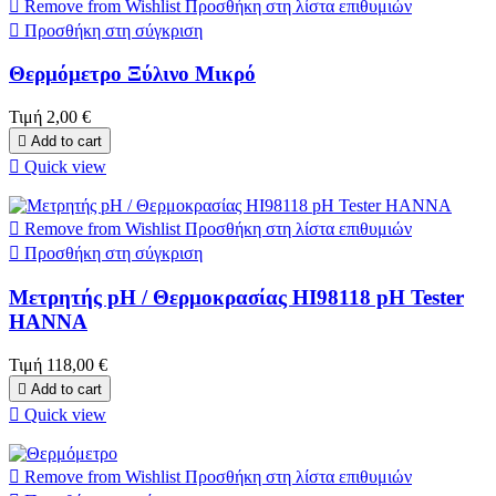

Remove from Wishlist
Προσθήκη στη λίστα επιθυμιών

Προσθήκη στη σύγκριση
Θερμόμετρο Ξύλινο Μικρό
Τιμή
2,00 €

Add to cart

Quick view

Remove from Wishlist
Προσθήκη στη λίστα επιθυμιών

Προσθήκη στη σύγκριση
Μετρητής pH / Θερμοκρασίας HI98118 pH Tester
HANNA
Τιμή
118,00 €

Add to cart

Quick view

Remove from Wishlist
Προσθήκη στη λίστα επιθυμιών