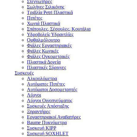
Στεγνωτήρες
Σωλήνες Σιλικόνης
Τριβλία Petri Πλαστικά
Πιπέτες
Χωνιά Πλαστικά
Σπάτουλες, Σέσουλες, Κουτάλια
Υδροβολείς Υδραντλίες
Οφθαλμόλουτρο
Φιάλες Εργαστηριακές
Φιάλες Κωνικές
Φιάλες Ογκομετρικές
Πλαστικά Δοχεία
Πλαστικές Σύριγγες
Συσκευές
Αλκοολόμετρα
Αυτόματες Πιπέτες
Αυτόματοι Δοσομετρητές
Λύχνοι
Λύχνοι Οινοπνεύματος
Συσκευές Απόσταξης
Ξηραντήρες
Εργαστηριακοί Αναβατήρες
Baume Πυκνόμετρα
Συσκευή KIPP
Συσκευή SOXHLET