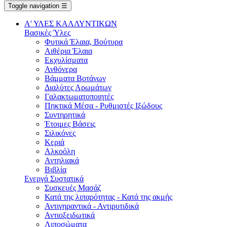
Toggle navigation
☰
Α' ΥΛΕΣ ΚΑΛΛΥΝΤΙΚΩΝ
Βασικές Ύλες
Φυτικά Έλαια, Βούτυρα
Αιθέρια Έλαια
Εκχυλίσματα
Ανθόνερα
Βάμματα Βοτάνων
Διαλύτες Αρωμάτων
Γαλακτωματοποιητές
Πηκτικά Μέσα - Ρυθμιστές Ιξώδους
Συντηρητικά
Έτοιμες Βάσεις
Σιλικόνες
Κεριά
Αλκοόλη
Αντηλιακά
Βιβλία
Ενεργά Συστατικά
Συσκευές Μασάζ
Κατά της λιπαρότητας - Κατά της ακμής
Αντιγηραντικά - Αντιρυτιδικά
Αντιοξειδωτικά
Λιποσώματα