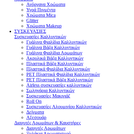
Ανόργανα Χρώματα
Υγρά Πιγμέντα
Χρώματα Mica
Glitter
Χρώματα Makeup
ΣΥΣΚΕΥΑΣΙΕΣ
Συσκευασίες Καλλυντικών
Γυάλινα Φιαλίδια Καλλυντικών
Γυάλινα Bάζα Καλλυντικών
Γυάλινα Φιαλίδια Αρωμάτων
Ακρυλικά Βάζα Καλλυντικών
Πλαστικά Βάζα Καλλυντικών
Πλαστικά Φιαλίδια Καλλυντικών
PET Πλαστικά Φιαλίδια Καλλυντικών
PET Πλαστικά Βάζα Καλλυντικών
Airless συσκευασίες καλλυντικών
Σωληνάρια Καλλυντικών
Συσκευασίες Μακιγιάζ
Roll On
Συσκευασίες Αλουμινίου Καλλυντικών
Δείγματα
Αξεσουάρ
Διαχυτές Αρωμάτων & Καυστήρες
Διαχυτές Αρωμάτων
Ξυλάκια Αρωματισμού