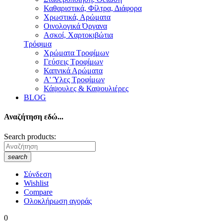
Καθαριστικά, Φίλτρα, Διάφορα
Χρωστικά, Αρώματα
Οινολογικά Όργανα
Ασκοί, Χαρτοκιβώτια
Τρόφιμα
Χρώματα Τροφίμων
Γεύσεις Τροφίμων
Καπνικά Αρώματα
A' Ύλες Τροφίμων
Κάψουλες & Καψουλιέρες
BLOG
Αναζήτηση εδώ...
Search products:
search
Σύνδεση
Wishlist
Compare
Ολοκλήρωση αγοράς
0