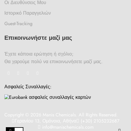
Οι Διευθύνσεις Μου
Ιστορικό Παραγγελιών
Guest-Tracking
Επικοινωνήστε μαζί μας
Έχετε κάποια ερώτηση ή σχόλιο;
Θα χαρούμε πολύ να επικοινωνήσετε μαζί μας.
Ασφαλείς Συναλλαγές:
Copyright © 2026 Manis Chemicals. All Rights Reserved.
Γερανίου 13, Ομόνοια, Αθήνα
(+30) 2105232687
info@manischemicals.com