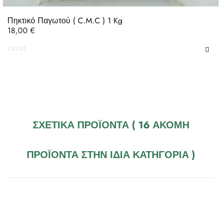
Πηκτικό Παγωτού ( C.M.C ) 1 Kg
Τιμή
18,00 €
ΣΧΕΤΙΚΆ ΠΡΟΪΌΝΤΑ
( 16 ΑΚΌΜΗ
ΠΡΟΪΌΝΤΑ ΣΤΗΝ ΊΔΙΑ ΚΑΤΗΓΟΡΊΑ )