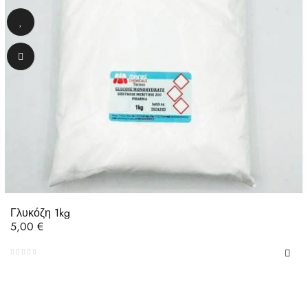
Γλυκόζη 1kg
Τιμή
5,00 €