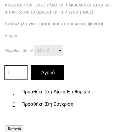
παγωτό, τσάι, καφέ αλλά και αλκοολούχα ποτά και
απογειώστε το άρωμα και την γεύση τους!
Κατάλληλο για ψήσιμο και παρασκευές ψυγείου.
Vegan.
Μέγεθος: 60 ml
Αγορά
Προσθήκη Στη Λίστα Επιθυμιών
Προσθήκη Στη Σύγκριση