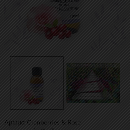
Άρωμα Cranberries & Rose