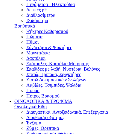
Πεχάμετρα - Ηλεκτρόδια
Δείκτες pH
Διαθλασίμετρα
Ιξοδόμετρα
Βοηθητικά
Ψήκτρες Καθαρισμού
Πώματα
Ηθμοί
Σύνδεσμοι & Ψυκτήρες
Μαγνητάκια
Δακτύλιοι
Σπάτουλες, Κουτάλια Μέτρησης
Σπαθίδες με λαβή, Νυστέρια, Βελόνες
Στατώ, Τρίποδα, Σφιγκτήρες
Στατώ Δοκιμαστικών Σωλήνων
Λαβίδες, Τσιμπίδες, Ψαλίδια
Πουάρ
Πέτρες Βρασμού
ΟΙΝΟΛΟΓΙΚΑ & ΤΡΟΦΙΜΑ
Οινολογικά Είδη
Διαυγαστικά, Αντοξειδωτικά, Επεξεργασία
Διόρθωση οξύτητας
Ένζυμα
Ζύμες, Θρεπτικά
Σταθεροποίηση, Θείωση