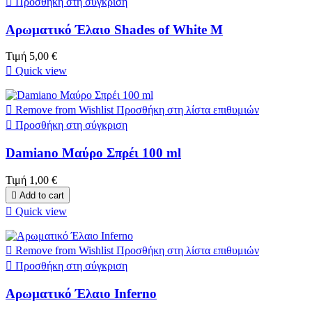

Προσθήκη στη σύγκριση
Αρωματικό Έλαιο Shades of White M
Τιμή
5,00 €

Quick view

Remove from Wishlist
Προσθήκη στη λίστα επιθυμιών

Προσθήκη στη σύγκριση
Damiano Μαύρο Σπρέι 100 ml
Τιμή
1,00 €

Add to cart

Quick view

Remove from Wishlist
Προσθήκη στη λίστα επιθυμιών

Προσθήκη στη σύγκριση
Αρωματικό Έλαιο Inferno