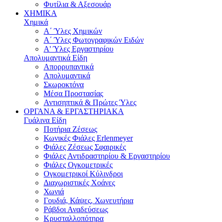
Φυτίλια & Αξεσουάρ
ΧΗΜΙΚΑ
Χημικά
Α΄ Ύλες Χημικών
Α΄ Ύλες Φωτογραφικών Ειδών
Α' Ύλες Εργαστηρίου
Απολυμαντικά Είδη
Απορρυπαντικά
Απολυμαντικά
Σκωροκτόνα
Μέσα Προστασίας
Αντισηπτικά & Πρώτες Ύλες
ΟΡΓΑΝΑ & ΕΡΓΑΣΤΗΡΙΑΚΑ
Γυάλινα Είδη
Ποτήρια Ζέσεως
Κωνικές Φιάλες Erlenmeyer
Φιάλες Ζέσεως Σφαιρικές
Φιάλες Αντιδραστηρίου & Εργαστηρίου
Φιάλες Ογκομετρικές
Ογκομετρικoί Κύλινδροι
Διαχωριστικές Χoάνες
Χωνιά
Γουδιά, Κάψες, Χωνευτήρια
Ράβδοι Αναδεύσεως
Κρυσταλλοπότηρα