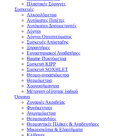
Πλαστικές Σύριγγες
Συσκευές
Αλκοολόμετρα
Αυτόματες Πιπέτες
Αυτόματοι Δοσομετρητές
Λύχνοι
Λύχνοι Οινοπνεύματος
Συσκευές Απόσταξης
Ξηραντήρες
Εργαστηριακοί Αναβατήρες
Baume Πυκνόμετρα
Συσκευή KIPP
Συσκευή SOXHLET
Θερμο-υγρασιόμετρα
Θερμόμετρα
Χρονοσήμαντρα
Μέτρηση οξύτητας λαδιού
Όργανα
Ζυγαριές Ακριβείας
Φυγόκεντροι
Αγωγιμόμετρα
Θερμομανδύες
Θερμαντικές Πλάκες & Αναδευτήρες
Μικροσκόπια & Εξαρτήματα
Κλίβανοι