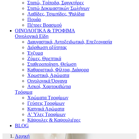
Στατώ, Τρίποδα, Σφιγκτήρες
Στατώ Δοκιμαστικών Σωλήνων
Λαβίδες, Τσιμπίδες, Ψαλίδια
Πουάρ
Πέτρες Βρασμού
ΟΙΝΟΛΟΓΙΚΑ & ΤΡΟΦΙΜΑ
Οινολογικά Είδη
Διαυγαστικά, Αντοξειδωτικά, Επεξεργασία
Διόρθωση οξύτητας
Ένζυμα
Ζύμες, Θρεπτικά
Σταθεροποίηση, Θείωση
Καθαριστικά, Φίλτρα, Διάφορα
Χρωστικά, Αρώματα
Οινολογικά Όργανα
Ασκοί, Χαρτοκιβώτια
Τρόφιμα
Χρώματα Τροφίμων
Γεύσεις Τροφίμων
Καπνικά Αρώματα
A' Ύλες Τροφίμων
Κάψουλες & Καψουλιέρες
BLOG
Αρχική