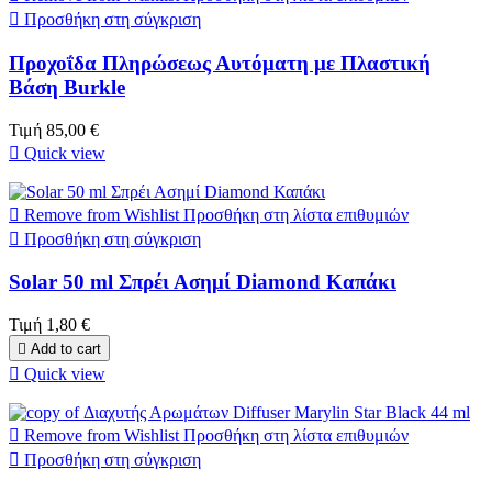

Προσθήκη στη σύγκριση
Προχοΐδα Πληρώσεως Αυτόματη με Πλαστική
Βάση Burkle
Τιμή
85,00 €

Quick view

Remove from Wishlist
Προσθήκη στη λίστα επιθυμιών

Προσθήκη στη σύγκριση
Solar 50 ml Σπρέι Ασημί Diamond Καπάκι
Τιμή
1,80 €

Add to cart

Quick view

Remove from Wishlist
Προσθήκη στη λίστα επιθυμιών

Προσθήκη στη σύγκριση