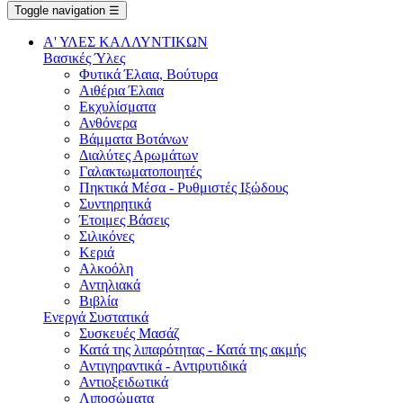
Toggle navigation
☰
Α' ΥΛΕΣ ΚΑΛΛΥΝΤΙΚΩΝ
Βασικές Ύλες
Φυτικά Έλαια, Βούτυρα
Αιθέρια Έλαια
Εκχυλίσματα
Ανθόνερα
Βάμματα Βοτάνων
Διαλύτες Αρωμάτων
Γαλακτωματοποιητές
Πηκτικά Μέσα - Ρυθμιστές Ιξώδους
Συντηρητικά
Έτοιμες Βάσεις
Σιλικόνες
Κεριά
Αλκοόλη
Αντηλιακά
Βιβλία
Ενεργά Συστατικά
Συσκευές Μασάζ
Κατά της λιπαρότητας - Κατά της ακμής
Αντιγηραντικά - Αντιρυτιδικά
Αντιοξειδωτικά
Λιποσώματα