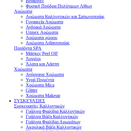
Bιταμίνες
Φυσική Πούδρα Πολύτιμων Λίθων
Αρώματα
Αρώματα Καλλυντικών και Σαπωνοποιίας
Γυναικεία Αρώματα
Ανδρικά Αρώματα
Unisex Αρώματα
Αρώματα χώρου
Αρώματα Λιβανοποιίας
Προϊόντα SPA
Μάσκες Peel Off
Άργιλοι
Άλατα και Λάσπη
Χρώματα
Ανόργανα Χρώματα
Υγρά Πιγμέντα
Χρώματα Mica
Glitter
Χρώματα Makeup
ΣΥΣΚΕΥΑΣΙΕΣ
Συσκευασίες Καλλυντικών
Γυάλινα Φιαλίδια Καλλυντικών
Γυάλινα Bάζα Καλλυντικών
Γυάλινα Φιαλίδια Αρωμάτων
Ακρυλικά Βάζα Καλλυντικών