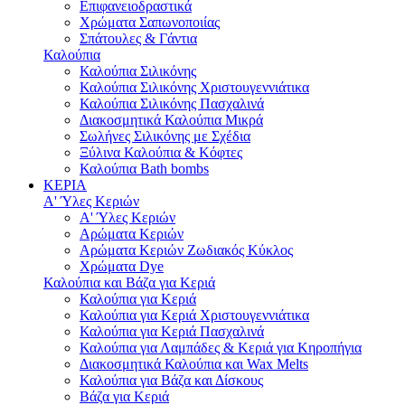
Επιφανειοδραστικά
Χρώματα Σαπωνοποιίας
Σπάτουλες & Γάντια
Καλούπια
Καλούπια Σιλικόνης
Καλούπια Σιλικόνης Χριστουγεννιάτικα
Καλούπια Σιλικόνης Πασχαλινά
Διακοσμητικά Καλούπια Μικρά
Σωλήνες Σιλικόνης με Σχέδια
Ξύλινα Καλούπια & Κόφτες
Καλούπια Bath bombs
ΚΕΡΙΑ
Α' Ύλες Κεριών
Α' Ύλες Κεριών
Αρώματα Κεριών
Αρώματα Κεριών Ζωδιακός Κύκλος
Χρώματα Dye
Καλούπια και Βάζα για Κεριά
Καλούπια για Κεριά
Καλούπια για Κεριά Χριστουγεννιάτικα
Καλούπια για Κεριά Πασχαλινά
Καλούπια για Λαμπάδες & Κεριά για Κηροπήγια
Διακοσμητικά Καλούπια και Wax Melts
Καλούπια για Βάζα και Δίσκους
Βάζα για Κεριά