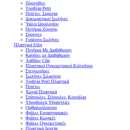
Προχοΐδες
Τρυβλία Petri
Πιπέτες, Σιφώνια
Δοκιμαστικοί Σωλήνες
Ύαλοι Ωρολογίου
Ποτήρια Ζύγισης
Σύριγγες
Γυάλινοι Σωλήνες
Πλαστικά Είδη
Ποτήρια Με Διαβάθμιση
Κανάτες με Διαβάθμιση
Λαβίδες Clip
Πλαστικοί Ογκομετρικοί Κύλινδροι
Στεγνωτήρες
Σωλήνες Σιλικόνης
Τριβλία Petri Πλαστικά
Πιπέτες
Χωνιά Πλαστικά
Σπάτουλες, Σέσουλες, Κουτάλια
Υδροβολείς Υδραντλίες
Οφθαλμόλουτρο
Φιάλες Εργαστηριακές
Φιάλες Κωνικές
Φιάλες Ογκομετρικές
Πλαστικά Δοχεία