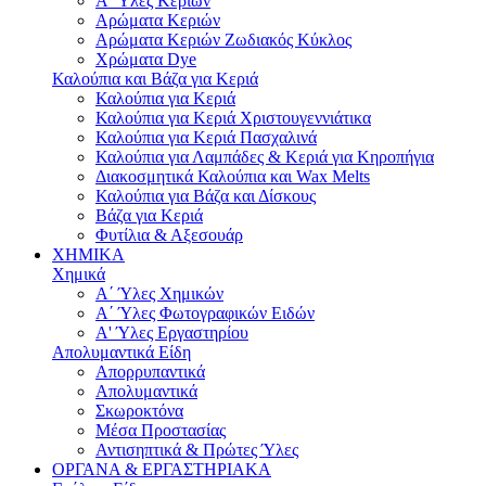
Α' Ύλες Κεριών
Αρώματα Κεριών
Αρώματα Κεριών Ζωδιακός Κύκλος
Χρώματα Dye
Καλούπια και Βάζα για Κεριά
Καλούπια για Κεριά
Καλούπια για Κεριά Χριστουγεννιάτικα
Καλούπια για Κεριά Πασχαλινά
Καλούπια για Λαμπάδες & Κεριά για Κηροπήγια
Διακοσμητικά Καλούπια και Wax Melts
Καλούπια για Βάζα και Δίσκους
Βάζα για Κεριά
Φυτίλια & Αξεσουάρ
ΧΗΜΙΚΑ
Χημικά
Α΄ Ύλες Χημικών
Α΄ Ύλες Φωτογραφικών Ειδών
Α' Ύλες Εργαστηρίου
Απολυμαντικά Είδη
Απορρυπαντικά
Απολυμαντικά
Σκωροκτόνα
Μέσα Προστασίας
Αντισηπτικά & Πρώτες Ύλες
ΟΡΓΑΝΑ & ΕΡΓΑΣΤΗΡΙΑΚΑ