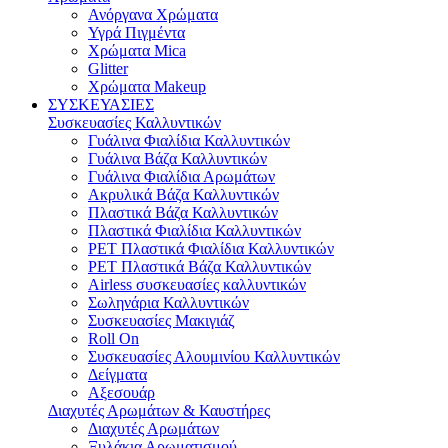
Ανόργανα Χρώματα
Υγρά Πιγμέντα
Χρώματα Mica
Glitter
Χρώματα Makeup
ΣΥΣΚΕΥΑΣΙΕΣ
Συσκευασίες Καλλυντικών
Γυάλινα Φιαλίδια Καλλυντικών
Γυάλινα Bάζα Καλλυντικών
Γυάλινα Φιαλίδια Αρωμάτων
Ακρυλικά Βάζα Καλλυντικών
Πλαστικά Βάζα Καλλυντικών
Πλαστικά Φιαλίδια Καλλυντικών
PET Πλαστικά Φιαλίδια Καλλυντικών
PET Πλαστικά Βάζα Καλλυντικών
Airless συσκευασίες καλλυντικών
Σωληνάρια Καλλυντικών
Συσκευασίες Μακιγιάζ
Roll On
Συσκευασίες Αλουμινίου Καλλυντικών
Δείγματα
Αξεσουάρ
Διαχυτές Αρωμάτων & Καυστήρες
Διαχυτές Αρωμάτων
Ξυλάκια Αρωματισμού