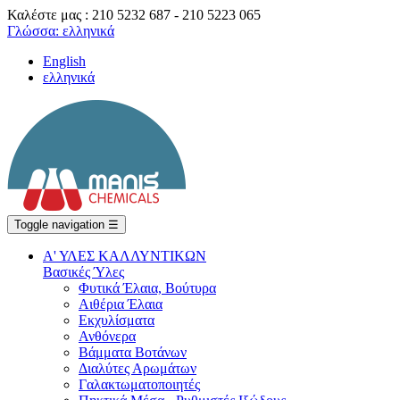
Καλέστε μας : 210 5232 687 - 210 5223 065
Γλώσσα:
ελληνικά
English
ελληνικά
Toggle navigation
☰
Α' ΥΛΕΣ ΚΑΛΛΥΝΤΙΚΩΝ
Βασικές Ύλες
Φυτικά Έλαια, Βούτυρα
Αιθέρια Έλαια
Εκχυλίσματα
Ανθόνερα
Βάμματα Βοτάνων
Διαλύτες Αρωμάτων
Γαλακτωματοποιητές