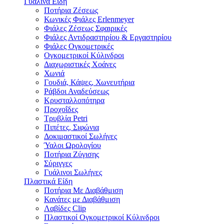
Γυάλινα Είδη
Ποτήρια Ζέσεως
Κωνικές Φιάλες Erlenmeyer
Φιάλες Ζέσεως Σφαιρικές
Φιάλες Αντιδραστηρίου & Εργαστηρίου
Φιάλες Ογκομετρικές
Ογκομετρικoί Κύλινδροι
Διαχωριστικές Χoάνες
Χωνιά
Γουδιά, Κάψες, Χωνευτήρια
Ράβδοι Αναδεύσεως
Κρυσταλλοπότηρα
Προχοΐδες
Τρυβλία Petri
Πιπέτες, Σιφώνια
Δοκιμαστικοί Σωλήνες
Ύαλοι Ωρολογίου
Ποτήρια Ζύγισης
Σύριγγες
Γυάλινοι Σωλήνες
Πλαστικά Είδη
Ποτήρια Με Διαβάθμιση
Κανάτες με Διαβάθμιση
Λαβίδες Clip
Πλαστικοί Ογκομετρικοί Κύλινδροι