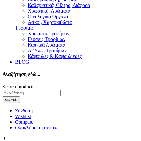
Καθαριστικά, Φίλτρα, Διάφορα
Χρωστικά, Αρώματα
Οινολογικά Όργανα
Ασκοί, Χαρτοκιβώτια
Τρόφιμα
Χρώματα Τροφίμων
Γεύσεις Τροφίμων
Καπνικά Αρώματα
A' Ύλες Τροφίμων
Κάψουλες & Καψουλιέρες
BLOG
Αναζήτηση εδώ...
Search products:
search
Σύνδεση
Wishlist
Compare
Ολοκλήρωση αγοράς
0