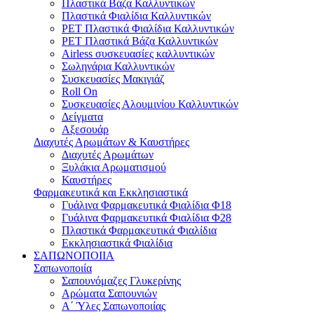
Πλαστικά Βάζα Καλλυντικών
Πλαστικά Φιαλίδια Καλλυντικών
PET Πλαστικά Φιαλίδια Καλλυντικών
PET Πλαστικά Βάζα Καλλυντικών
Airless συσκευασίες καλλυντικών
Σωληνάρια Καλλυντικών
Συσκευασίες Μακιγιάζ
Roll On
Συσκευασίες Αλουμινίου Καλλυντικών
Δείγματα
Αξεσουάρ
Διαχυτές Αρωμάτων & Καυστήρες
Διαχυτές Αρωμάτων
Ξυλάκια Αρωματισμού
Καυστήρες
Φαρμακευτικά και Εκκλησιαστικά
Γυάλινα Φαρμακευτικά Φιαλίδια Φ18
Γυάλινα Φαρμακευτικά Φιαλίδια Φ28
Πλαστικά Φαρμακευτικά Φιαλίδια
Εκκλησιαστικά Φιαλίδια
ΣΑΠΩΝΟΠΟΙΙΑ
Σαπωνοποιία
Σαπουνόμαζες Γλυκερίνης
Αρώματα Σαπουνιών
Α΄ Ύλες Σαπωνοποιίας