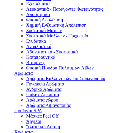
Εξωσώματα
Λευκαντικά - Παράγοντες Φωτεινότητας
Αποσμητικά
Φυσική Απολέπιση
Χημική Ενζυματική Απολέπιση
Συστατικά Ματιών
Συστατικά Μαλλιών - Τριχοφυΐα
Ενυδατικά
Αναπλαστικά
Αδυνατιστικά - Συσφικτικά
Καταπραϋντικά
Bιταμίνες
Φυσική Πούδρα Πολύτιμων Λίθων
Αρώματα
Αρώματα Καλλυντικών και Σαπωνοποιίας
Γυναικεία Αρώματα
Ανδρικά Αρώματα
Unisex Αρώματα
Αρώματα χώρου
Αρώματα Λιβανοποιίας
Προϊόντα SPA
Μάσκες Peel Off
Άργιλοι
Άλατα και Λάσπη
Χρώματα