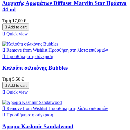
Διαχυτής Αρωμάτων Diffuser Marylin Star Πράσινο
44 ml
Τιμή
17,00 €

Add to cart

Quick view

Remove from Wishlist
Προσθήκη στη λίστα επιθυμιών

Προσθήκη στη σύγκριση
Καλούπι σιλικόνης Bubbles
Τιμή
5,50 €

Add to cart

Quick view

Remove from Wishlist
Προσθήκη στη λίστα επιθυμιών

Προσθήκη στη σύγκριση
Άρωμα Kashmir Sandalwood