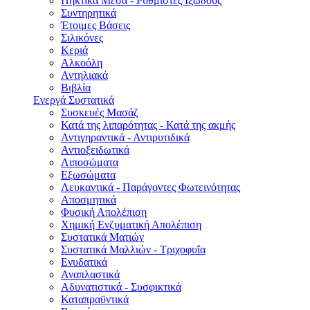
Πηκτικά Μέσα - Ρυθμιστές Ιξώδους
Συντηρητικά
Έτοιμες Βάσεις
Σιλικόνες
Κεριά
Αλκοόλη
Αντηλιακά
Βιβλία
Ενεργά Συστατικά
Συσκευές Μασάζ
Κατά της λιπαρότητας - Κατά της ακμής
Αντιγηραντικά - Αντιρυτιδικά
Αντιοξειδωτικά
Λιποσώματα
Εξωσώματα
Λευκαντικά - Παράγοντες Φωτεινότητας
Αποσμητικά
Φυσική Απολέπιση
Χημική Ενζυματική Απολέπιση
Συστατικά Ματιών
Συστατικά Μαλλιών - Τριχοφυΐα
Ενυδατικά
Αναπλαστικά
Αδυνατιστικά - Συσφικτικά
Καταπραϋντικά