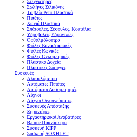
Στεγνωτήρες
Σωλήνες Σιλικόνης
Τριβλία Petri Πλαστικά
Πιπέτες
Χωνιά Πλαστικά
Σπάτουλες, Σέσουλες, Κουτάλια
Υδροβολείς Υδραντλίες
Οφθαλμόλουτρο
Φιάλες Εργαστηριακές
Φιάλες Κωνικές
Φιάλες Ογκομετρικές
Πλαστικά Δοχεία
Πλαστικές Σύριγγες
Συσκευές
Αλκοολόμετρα
Αυτόματες Πιπέτες
Αυτόματοι Δοσομετρητές
Λύχνοι
Λύχνοι Οινοπνεύματος
Συσκευές Απόσταξης
Ξηραντήρες
Εργαστηριακοί Αναβατήρες
Baume Πυκνόμετρα
Συσκευή KIPP
Συσκευή SOXHLET