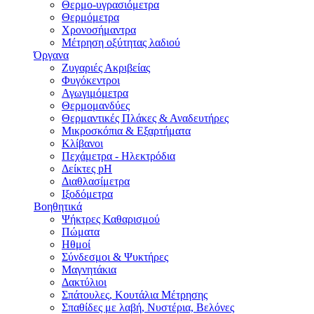
Θερμο-υγρασιόμετρα
Θερμόμετρα
Χρονοσήμαντρα
Μέτρηση οξύτητας λαδιού
Όργανα
Ζυγαριές Ακριβείας
Φυγόκεντροι
Αγωγιμόμετρα
Θερμομανδύες
Θερμαντικές Πλάκες & Αναδευτήρες
Μικροσκόπια & Εξαρτήματα
Κλίβανοι
Πεχάμετρα - Ηλεκτρόδια
Δείκτες pH
Διαθλασίμετρα
Ιξοδόμετρα
Βοηθητικά
Ψήκτρες Καθαρισμού
Πώματα
Ηθμοί
Σύνδεσμοι & Ψυκτήρες
Μαγνητάκια
Δακτύλιοι
Σπάτουλες, Κουτάλια Μέτρησης
Σπαθίδες με λαβή, Νυστέρια, Βελόνες