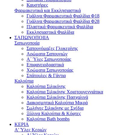
Καυστήρες
Φαρμακευτικά και Εκκλησιαστικά
Γυάλινα Φαρμακευτικά Φιαλίδια Φ18
Γυάλινα Φαρμακευτικά Φιαλίδια Φ28
Πλαστικά Φαρμακευτικά Φιαλίδια
Εκκλησιαστικά Φιαλίδια
ΣΑΠΩΝΟΠΟΙΙΑ
Σαπωνοποιία
Σαπουνόμαζες Γλυκερίνης
Αρώματα Σαπουνιών
Α΄ Ύλες Σαπωνοποιίας
Επιφανειοδραστικά
Χρώματα Σαπωνοποιίας
Σπάτουλες & Γάντια
Καλούπια
Καλούπια Σιλικόνης
Καλούπια Σιλικόνης Χριστουγεννιάτικα
Καλούπια Σιλικόνης Πασχαλινά
Διακοσμητικά Καλούπια Μικρά
Σωλήνες Σιλικόνης με Σχέδια
Ξύλινα Καλούπια & Κόφτες
Καλούπια Bath bombs
ΚΕΡΙΑ
Α' Ύλες Κεριών