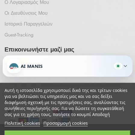
Ο Λογαριασμός Μου
Οι Διευθύνσεις Μου
Ιστορικό Παραγγελιών
Guest-Tracking
Επικοινωνήστε μαζί μας
Έχετε κάποια ερώτηση ή σχόλιο;
AI MANIS
Θα χαρούμε πολύ να επικοινωνήσετε μαζί μας.
Αυτή η ιστοσελίδα χρησιμοποιεί δικά της και τρίτων cookies
για να βελτιώσει τις υπηρεσίες μας και να σας δείξει
Ασφαλείς Συναλλαγές:
διαφήμιση σχετική με τις προτιμήσεις σας, αναλύοντας τις
συνήθειες περιήγησής σας. Για να δώσετε τη συγκατάθεσή
σας για τη χρήση τους, πατήστε το κουμπί Αποδοχή
Πολιτική cookies
Προσαρμογή cookies