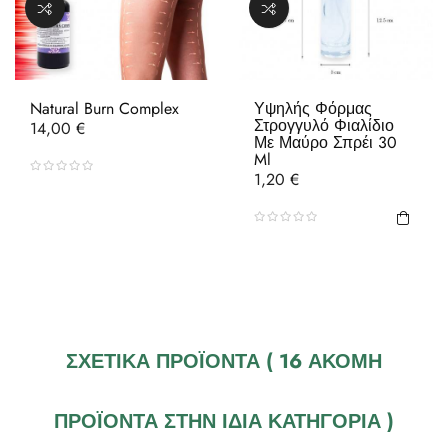
Natural Burn Complex
Υψηλής Φόρμας
Στρογγυλό Φιαλίδιο
Τιμή
14,00 €
Με Μαύρο Σπρέι 30
Ml
Τιμή
1,20 €
ΣΧΕΤΙΚΆ ΠΡΟΪΌΝΤΑ
( 16 ΑΚΌΜΗ
ΠΡΟΪΌΝΤΑ ΣΤΗΝ ΊΔΙΑ ΚΑΤΗΓΟΡΊΑ )