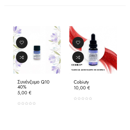
Συνένζυμο Q10
Cobiuty
40%
Τιμή
10,00 €
Τιμή
5,00 €