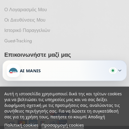
Ο Λογαριασμός Μου
Οι Διευθύνσεις Μου
Ιστορικό Παραγγελιών
Guest-Tracking
Επικοινωνήστε μαζί μας
Έχετε κάποια ερώτηση ή σχόλιο;
AI MANIS
Θα χαρούμε πολύ να επικοινωνήσετε μαζί μας.
Αυτή η ιστοσελίδα χρησιμοποιεί δικά της και τρίτων cookies
για να βελτιώσει τις υπηρεσίες μας και να σας δείξει
Ασφαλείς Συναλλαγές:
διαφήμιση σχετική με τις προτιμήσεις σας, αναλύοντας τις
συνήθειες περιήγησής σας. Για να δώσετε τη συγκατάθεσή
σας για τη χρήση τους, πατήστε το κουμπί Αποδοχή
Πολιτική cookies
Προσαρμογή cookies