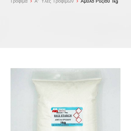
Τρόφιμα
A' Ύλες Τροφίμων
Άμυλο Ρυζιού 1kg