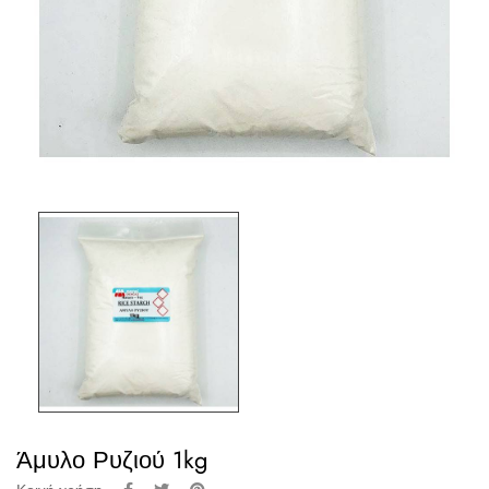
Άμυλο Ρυζιού 1kg