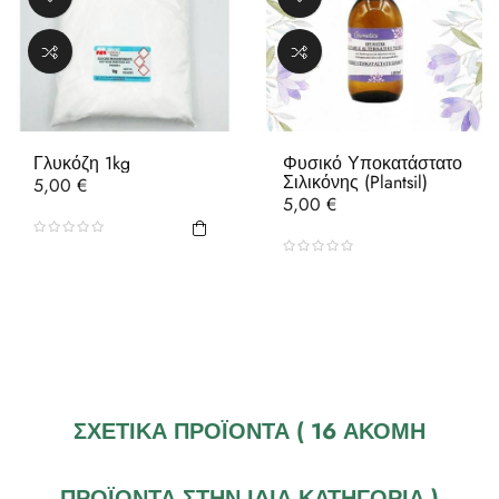
Γλυκόζη 1kg
Φυσικό Υποκατάστατο
Σιλικόνης (Plantsil)
Τιμή
5,00 €
Τιμή
5,00 €
ΣΧΕΤΙΚΆ ΠΡΟΪΌΝΤΑ
( 16 ΑΚΌΜΗ
ΠΡΟΪΌΝΤΑ ΣΤΗΝ ΊΔΙΑ ΚΑΤΗΓΟΡΊΑ )